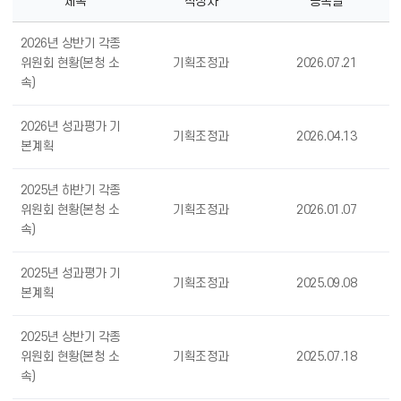
제목
작성자
등록일
조
2026년 상반기 각종
직
관
위원회 현황(본청 소
기획조정과
2026.07.21
리
속)
목
록
으
2026년 성과평가 기
기획조정과
2026.04.13
로
본계획
번
호,
2025년 하반기 각종
제
목,
위원회 현황(본청 소
기획조정과
2026.01.07
작
속)
성
자,
등
2025년 성과평가 기
기획조정과
2025.09.08
록
본계획
일
의
정
2025년 상반기 각종
보
위원회 현황(본청 소
기획조정과
2025.07.18
를
속)
제
공