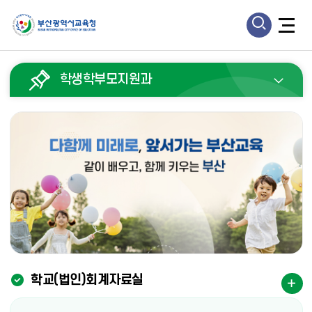
모
모
바
바
일
학생학부모지원과
일
검
메
색
뉴
열
열
기
기
학교(법인)회계자료실
더