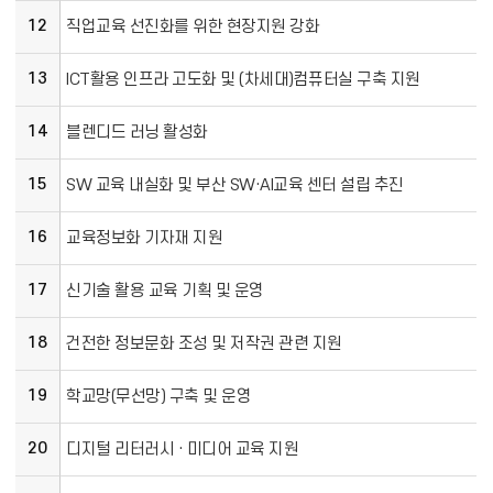
12
직업교육 선진화를 위한 현장지원 강화
13
ICT활용 인프라 고도화 및 (차세대)컴퓨터실 구축 지원
14
블렌디드 러닝 활성화
15
SW 교육 내실화 및 부산 SW·AI교육 센터 설립 추진
16
교육정보화 기자재 지원
17
신기술 활용 교육 기획 및 운영
18
건전한 정보문화 조성 및 저작권 관련 지원
19
학교망(무선망) 구축 및 운영
20
디지털 리터러시 · 미디어 교육 지원