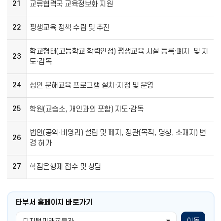
21
교류협력국 교육정보화 지원
22
평생교육 정책 수립 및 추진
학교형태(고등학교 학력인정) 평생교육 시설 등록·폐지 및 지
23
도·감독
24
성인 문해교육 프로그램 설치·지정 및 운영
25
학원(교습소, 개인과외 포함) 지도·감독
법인(공익·비영리) 설립 및 폐지, 정관(목적, 명칭, 소재지) 변
26
경 허가
27
학점은행제 접수 및 상담
타부서 홈페이지 바로가기
이동