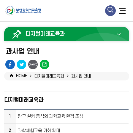
모
모
바
바
일
디지털미래교육과
일
검
메
과사업 안내
색
뉴
열
페
트
URL
열
기
이
위
복
HOME
디지털미래교육과
과사업 안내
기
스
터
사
북
공
공
유
유
디지털미래교육과
1
탐구 실험 중심의 과학교육 환경 조성
2
과학체험교육 기회 확대