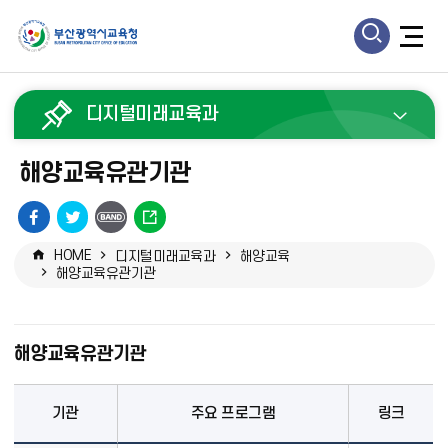
모
모
바
바
일
디지털미래교육과
일
검
메
해양교육유관기관
색
뉴
열
페
트
URL
열
기
이
위
복
HOME
디지털미래교육과
해양교육
기
스
터
사
해양교육유관기관
북
공
공
유
유
해양교육유관기관
기관
주요 프로그램
링크