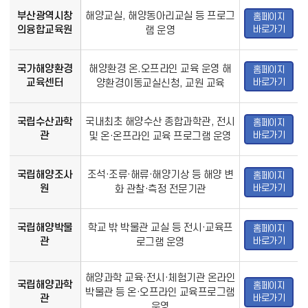
해
양
부산광역시창
해양교실, 해양동아리교실 등 프로그
홈페이지
교
바로가기
의융합교육원
램 운영
육
체
험
국가해양환경
해양환경 온.오프라인 교육 운영 해
홈페이지
기
바로가기
교육센터
양환경이동교실신청, 교원 교육
관
:
기
국립수산과학
국내최초 해양수산 종합과학관, 전시
홈페이지
관,
바로가기
관
및 온·온프라인 교육 프로그램 운영
주
요
프
국립해양조사
조석·조류·해류·해양기상 등 해양 변
홈페이지
로
바로가기
그
원
화 관찰·측정 전문기관
램,
링
크
국립해양박물
학교 밖 박물관 교실 등 전시·교육프
홈페이지
바로가기
관
로그램 운영
해양과학 교육·전시·체험기관 온라인
국립해양과학
홈페이지
박물관 등 온·오프라인 교육프로그램
바로가기
관
운영