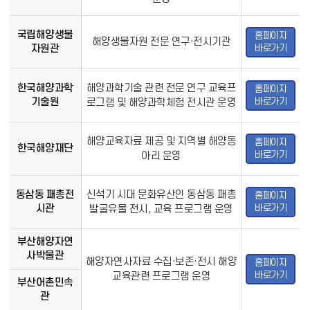
국립해양생물
홈페이지
해양생물자원 전문 연구·전시기관
바로가기
자원관
한국해양과학
해양과학기술 관련 전문 연구 교육프
홈페이지
바로가기
기술원
로그램 및 해양과학체험 전시관 운영
해양교육자료 제공 및 지역별 해양동
홈페이지
한국해양재단
바로가기
아리 운영
동삼동 패총전
신석기 시대 문화유산인 동삼동 패총
홈페이지
바로가기
시관
발굴유물 전시, 교육 프로그램 운영
부산해양자연
사박물관
해양자연사자료 수집·보존·전시 해양
홈페이지
바로가기
교육관련 프로그램 운영
부산어촌민속
관