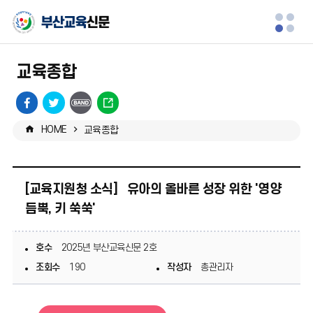
모
바
교육종합
일
페
트
URL
메
이
위
복
HOME
교육종합
스
터
사
뉴
북
공
공
유
열
유
[교육지원청 소식] 유아의 올바른 성장 위한 '영양
기
듬뿍, 키 쑥쑥'
호수
2025년 부산교육신문 2호
조회수
190
작성자
총관리자