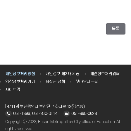
목록
개인정보처리방침
개인정보 제3자 제공
개인정보처리위탁
영상정보처리기기
저작권 정책
찾아오시는길
사이트맵
[47119] 부산광역시 부산진구 화지로 12(양정동)
051-1396, 051-860-0114
051-860-0628
Copyrightⓒ 2023, Busan Metropolitan City office of Education. All
rights reserved.